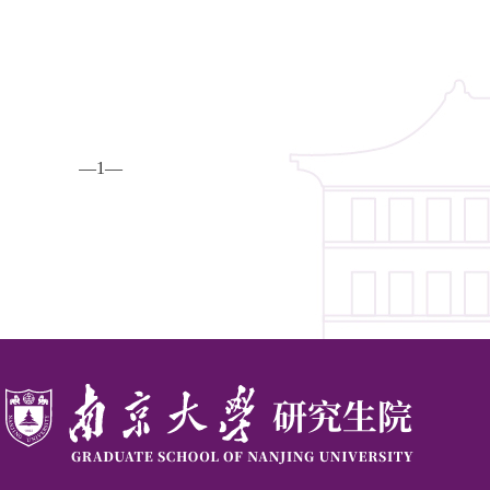
—
1
—