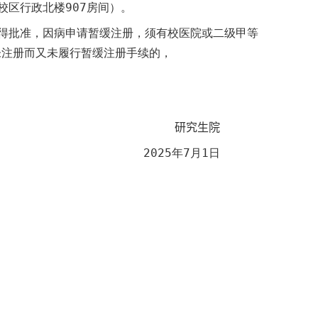
校区行政北楼
907
房间）。
得批准，因病申请暂缓注册，须有校医院或二级甲等
未注册而
又未履行暂缓注册手续的，
研究生院
2025
年
7
月
1
日