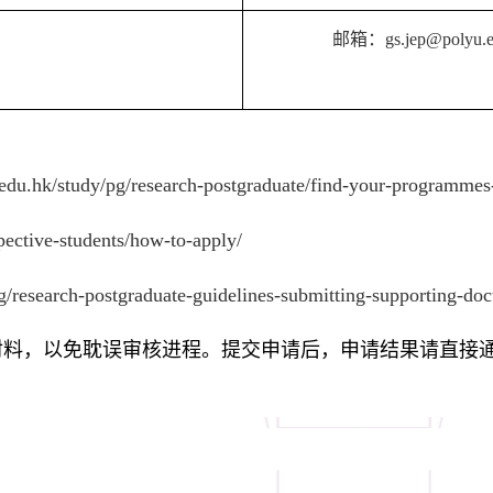
邮箱：
gs.jep@polyu.
edu.hk/study/pg/research-postgraduate/find-your-programmes
pective-students/how-to-apply/
g/research-postgraduate-guidelines-submitting-supporting-do
材料，以免耽误审核进程。提交申请后，申请结果请直接