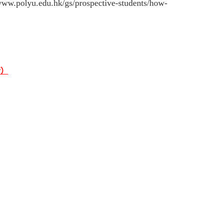
/www.polyu.edu.hk/gs/prospective-students/how-
请）