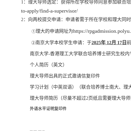
1
：理大导师选定：获得所在学校导师同意参加联合
to-apply/find-a-supervisor/
2
：向两校提交申请：申请者需于所在学校和理大同时
https://rpgadmission.polyu
理大的申请网址为
①
南京大学本校学生申请：于
202
5
年
12
月
1
7
日
②
南京大学
-
香港理工大学联合培养博士研究生校内
个人简历（英文）
理大导师出具的正式邀请信复印件
学习计划（
中英双语
）（联合培养博士南大、理
理大导师简历（尽量不超过
2
页纸且需要理大导师
外语水平证明复印件