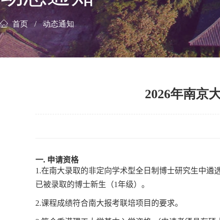
首页
动态通知
2026年南
一
.
申请资格
1.在南大录取的非定向学术型全日制博士研究生中遴
已被录取的博士新生
（
1
年级）
。
2.课程成绩符合
南大
报考联培项目的要求。