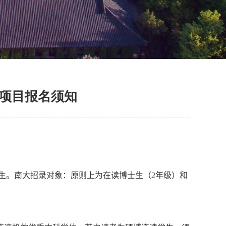
生项目报名须知
生。南大招录对象：
原则上为
在读博士生
（
2
年级）
和