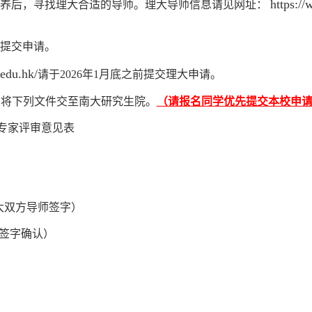
https:/
培养后，寻找理大合适的导师。理大导师信息请见网址：
提交申请。
.edu.hk/
请于
2026
年
1
月底之前提交理大申请。
前将下列文件交至
南
大
研究生院。
（请报名同学优先提交本校申
专家评审意见表
大双方导师签字）
签字确认）