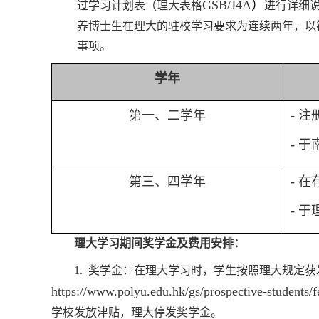
GSB/J4A
）
过学习计划表（理大表格
进行详细
养博士生在理大的驻校学习要求为连续两年，以
事项。
学年
第一
、
二学年
-
注
-
于
第
三、
四
学年
-
在
-
于
理大学习期间奖学金及费用安排：
1.
奖学金：在理大学习时，学生按照理大规定获
https://www.polyu.edu.hk/gs/prospective-students/
学校发放津贴，理大停发奖学金。