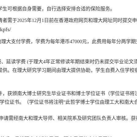
学生可根据自身需要，自行选择安排合适的保险服务。
请者需于
2025
年
12
月
1
日前在香港政府网页和理大网址同时提交申
kpfs/
向理大支付学费，学费为每年港币
47000
元，此费用每年分两学期
费、延读学费
(
于理大
4
年正常修读年期结束时仍未提交毕业论文
提供。在理大研究学习期间由理大提供协助，学生自费入住学校
件，获颁南大博士研究生毕业证书和博士学位证书（学位证书将
学位证书。（学位证书将注明“此哲学博士学位由理工大和南大合
申请需经
南
大
和理大导师、相关院系及研究团队负责人审核。获