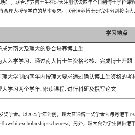
说明
）。联合培养博士生在理大注册修读四年全日制博士学位课
符合理大授予学位的基本要求。联合培养博士研究生分别按
南
大
学习地点
册成为南大及理大的联合培养博士生
南大入学学习、通过南大博士生资格考核、完成博士开题
有理大学制的两年内按理大要求通过确认博士生资格的考
理大学习两个学年
､
修读课程
､
进行科研及撰写论文
发奖学金。以
2025
学年为例，理大普通博士奖学金为每月港币
19
fellowship-scholarship-schemes/
。另外，理大会为学生提供港