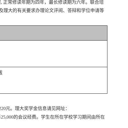
程
,
正常修读年期为四年，最长修读期为六年。联合培
及理大的有关要求办理论文评阅、答辩和学位申请等
核
220
元。理大奖学金信息请见网址：
币
25,000
的会议经费。学生在所在学校学习期间由所在