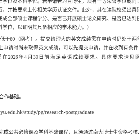
硕士学位及本科学位。若申请者为直博生，须有一等荣誉学位或
历，并按要求上传相关学历认证文件。此外，其在读院校须出具
完成全部硕士课程学分、是否已开展硕士论文研究、是否已达到
科学位，以证明其具备相应的学术能力。）
低于
80
（网考）。提交给理大的英文成绩需在申请时仍处于两
上申请时尚未取得英文成绩，可以先提交申请，并在收到有条件
需在
202
6
年
4
月
30
日前满足英语成绩要求。具体要求请见
合作基础。
yu.edu.hk/study/pg/research-postgraduate
完成公共必修课及学科基础课程，且须通过南大博士生资格考核