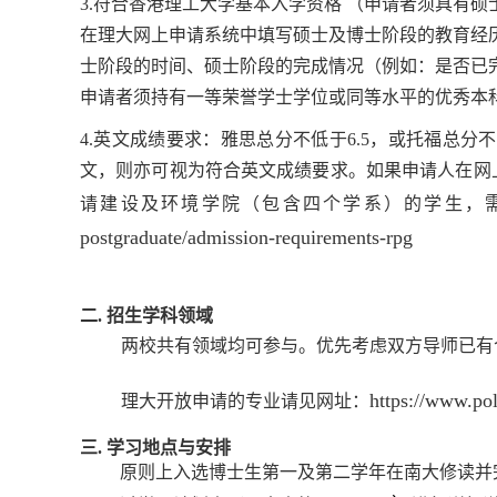
3.符合香港理工大学基本入学资格 （申请者须具有
在理大网上申请系统中填写硕士及博士阶段的教育经
士阶段的时间、硕士阶段的完成情况（例如：是否已
申请者须持有一等荣誉学士学位或同等水平的优秀本
4.英文成绩要求：雅思总分不低于
6.5
，或托福总分不
文，则亦可视为符合英文成绩要求。如果申请人在网
请建设及环境学院（包含四个学系）的学生，
postgraduate/admission-requirements-rpg
二
.
招生学科领域
两校共有领域均可参与。优先考虑双方导师已有
https://www.pol
理大开放申请的专业请见网址：
三
.
学习地点与安排
原则上入选博士生第一及第二学年在南大修读并