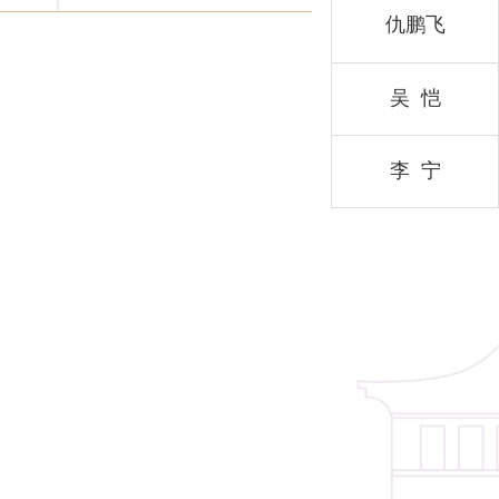
仇鹏飞
吴 恺
李 宁