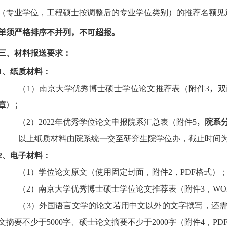
（专业学位，工程硕士按调整后的专业学位类别）的推荐名额见
单须严格排序不并列
，不可超报。
三、材料报送要求：
1
、纸质材料：
（
1
）南京大学优秀博士硕士学位论文推荐表（附件
3
，双
章
）；
（
2
）
2022
年优秀学位论文申报院系汇总表（附件
5
，
院系
以上纸质材料由院系统一交至研究生院学位办，截止时间
2
、电子材料：
（
1
）学位论文原文（使用固定封面，附件
2
，
PDF
格式）
（
2
）南京大学优秀博士硕士学位论文推荐表（附件
3
，
WO
（
3
）外国语言文学的论文若用中文以外的文字撰写，还
文摘要不少于
5000
字、硕士论文摘要不少于
2000
字（附件
4
，
PD