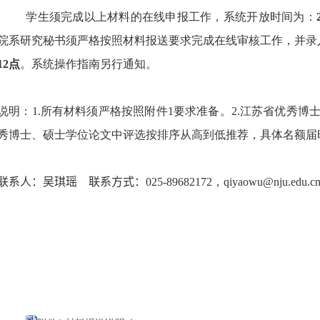
学生须完成以上材料的在线申报工作，系统开放时间为：
院系研究秘书须严格按照材料报送要求完成在线审核工作，并录
12
点
。系统操作指南另行通知。
说明：
1.
所有材料须严格按照附件
1
要求准备。
2.
江苏省优秀博
秀博士、硕士学位论文中评选按排序从高到低推荐，具体名额届
联系人：吴琪瑶
联系方式：
025-89682172
，
qiyaowu@nju.edu.c