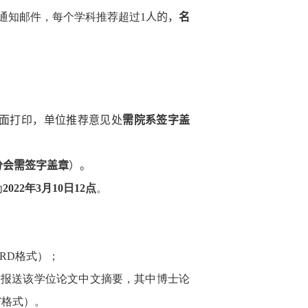
通知邮件，每个学科推荐超过
1
人的，
名
面打印，单位推荐意见处
需院系签字盖
分会需签字盖章
）。
为
2022
年
3
月
10
日
12
点
。
；
RD
格式）；
需报送该学位论文中文摘要，其中博士论
F
格式）。