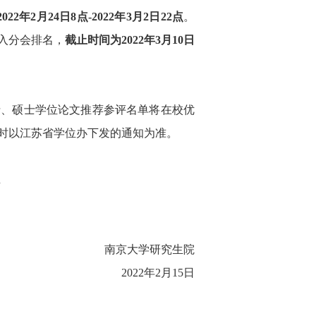
2022
年
2
月
24
日
8
点
-2022
年
3
月
2
日
22
点
。
入分会排名，
截止时间为
2022
年
3
月
10
日
士、硕士学位论文推荐参评名单将在校优
时以江苏省学位办下发的通知为准。
n
南京大学研究生院
2022
年
2
月
15
日