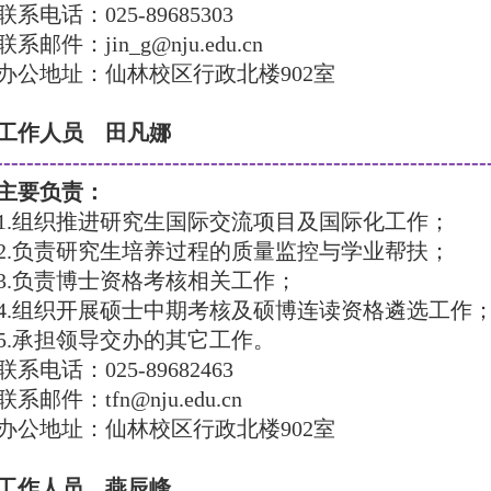
联系电话：
025-89685303
联系邮件：
jin_g@nju.edu.cn
办公地址：仙林校区行政北楼
902
室
工作人员 田凡娜
----------------------------------------------------------------
主要负责：
1.
组织推进研究生国际交流项目及国际化工作；
2.
负责研究生培养过程的质量监控与学业帮扶；
3.
负责博士资格考核相关工作；
4.
组织开展硕士中期考核及硕博连读资格遴选工作
5.
承担领导交办的其它工作。
联系电话：
025-89682463
联系邮件：
tfn@nju.edu.cn
办公地址：仙林校区行政北楼
902
室
工作人员 燕辰峰